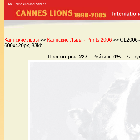
Каннские Львы>>Главная
Каннские львы
>>
Каннские Львы - Prints 2006
>> CL2006-
600x420px, 83kb
:: Просмотров:
227
:: Рейтинг:
0%
:: Загр