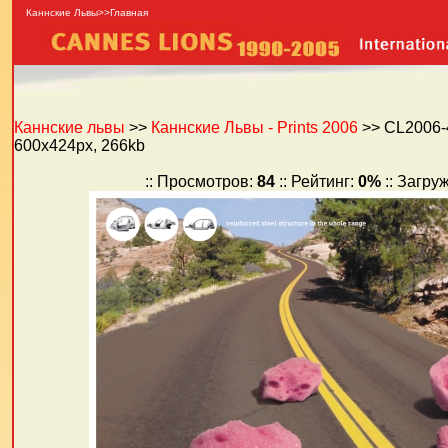
Каннские Львы>>Главная
Каннские львы
>>
Каннские Львы - Prints 2006
>> CL2006-
600x424px, 266kb
:: Просмотров:
84
:: Рейтинг:
0%
:: Загру