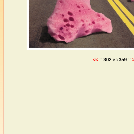
<<
::
302
из
359
::