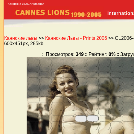
Каннские Львы>>Главная
Каннские львы
>>
Каннские Львы - Prints 2006
>> CL2006-
600x451px, 285kb
:: Просмотров:
349
:: Рейтинг:
0%
:: Загр