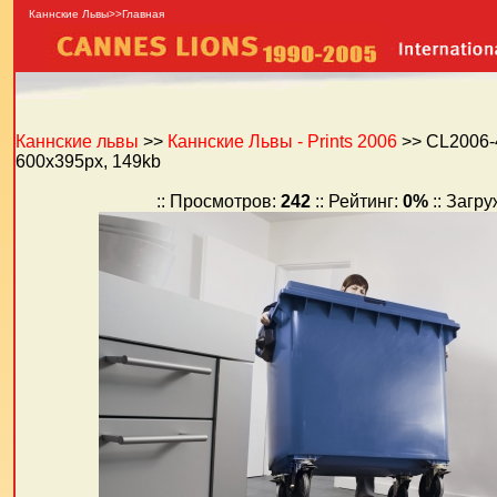
Каннские Львы>>Главная
Каннские львы
>>
Каннские Львы - Prints 2006
>> CL2006-
600x395px, 149kb
:: Просмотров:
242
:: Рейтинг:
0%
:: Загр