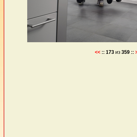
<<
::
173
из
359
::