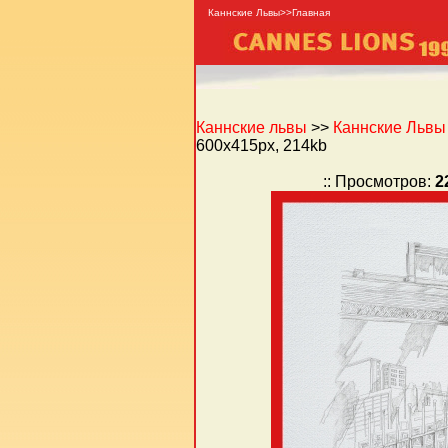
Каннские Львы>>Главная
Каннские львы
>>
Каннские Львы -
600x415px, 214kb
:: Просмотров:
2