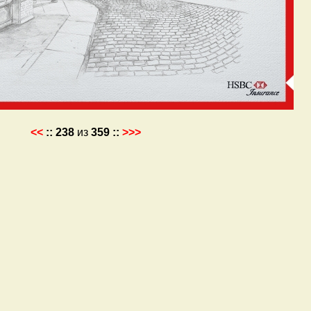
<<
::
238
из
359
::
>>>