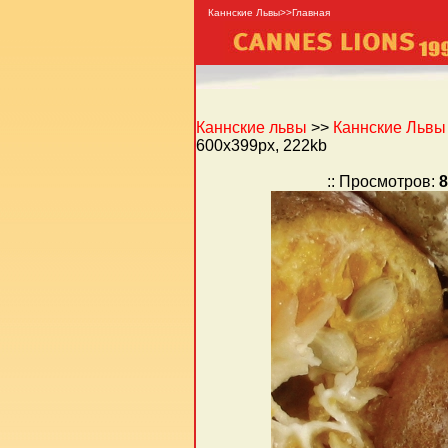
Каннские Львы>>Главная
Каннские львы
>>
Каннские Львы -
600x399px, 222kb
:: Просмотров:
8