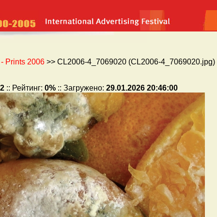
 Prints 2006
>> CL2006-4_7069020 (CL2006-4_7069020.jpg) 
2
:: Рейтинг:
0%
:: Загружено:
29.01.2026 20:46:00