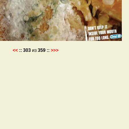
<<
::
303
из
359
::
>>>