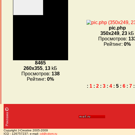
pic.php
350x249
,
23
kБ
Просмотров:
13
Рейтинг:
0%
8465
260x355
,
13
kБ
Просмотров:
138
Рейтинг:
0%
:
1
:
2
:
3
:
4
:
5
:
6
:
7
:
Copyright J-Creative 2005-2009
ICQ - 126757237; e-mail:
cd@cdom.ru