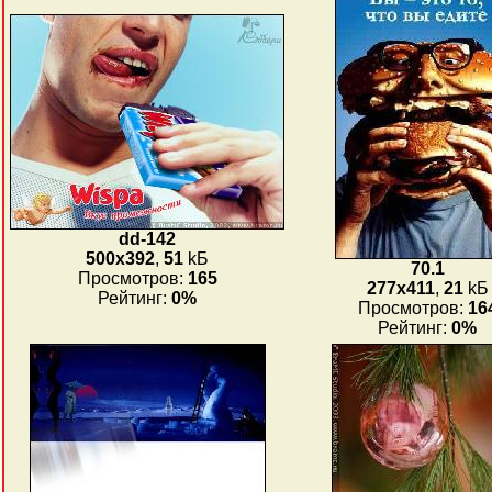
dd-142
500x392
,
51
kБ
70.1
Просмотров:
165
277x411
,
21
kБ
Рейтинг:
0%
Просмотров:
16
Рейтинг:
0%