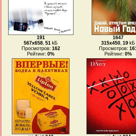
191
1647
567x658
,
51
kБ
315x450
,
19
kБ
Просмотров:
162
Просмотров:
16
Рейтинг:
0%
Рейтинг:
0%