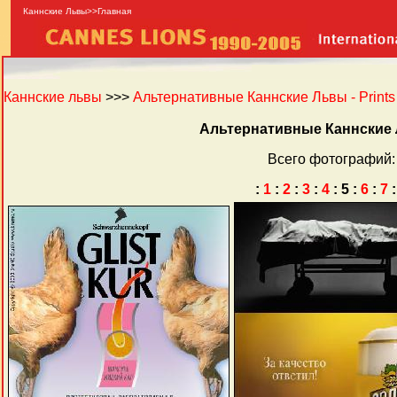
Каннские Львы>>Главная
Каннские львы
>>>
Альтернативные Каннские Львы - Prints
Альтернативные Каннские Л
Всего фотографий:
:
1
:
2
:
3
:
4
:
5
:
6
:
7
: