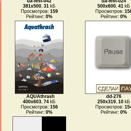
ua-fest-042
ua-fest-024
381x500
,
31
kБ
500x600
,
41
kБ
Просмотров:
159
Просмотров:
15
Рейтинг:
0%
Рейтинг:
0%
_AQUAthrash
dd-276
400x603
,
74
kБ
250x319
,
10
kБ
Просмотров:
156
Просмотров:
15
Рейтинг:
0%
Рейтинг:
0%