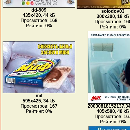
dd-509
solodov03
435x420
,
44
kБ
300x300
,
18
kБ
Просмотров:
168
Просмотров:
16
Рейтинг:
0%
Рейтинг:
0%
mif
595x425
,
34
kБ
Просмотров:
167
20030818152137.3
Рейтинг:
0%
405x580
,
48
kБ
Просмотров:
16
Рейтинг:
0%