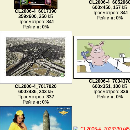
CL2006-4_605296
600x450
,
157
kБ
CL2006-4_6017390
Просмотров:
341
359x600
,
250
kБ
Рейтинг:
0%
Просмотров:
341
Рейтинг:
0%
CL2006-4_703437
CL2006-4_7017020
600x351
,
100
kБ
600x436
,
243
kБ
Просмотров:
336
Просмотров:
337
Рейтинг:
0%
Рейтинг:
0%