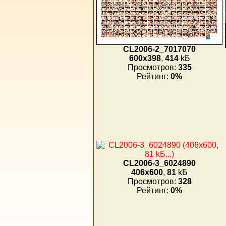
CL2006-2_7017070
600x398
,
414
kБ
Просмотров:
335
Рейтинг:
0%
CL2006-3_6024890
406x600
,
81
kБ
Просмотров:
328
Рейтинг:
0%