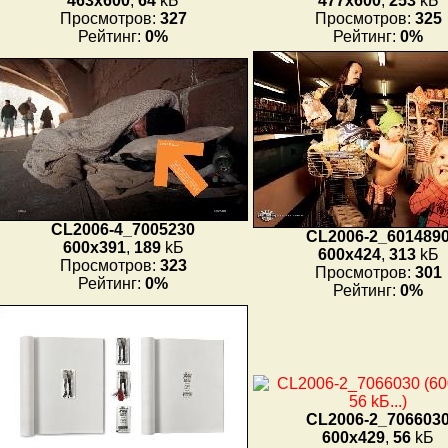
463x600
,
64
kБ
477x600
,
253
kБ
Просмотров:
327
Просмотров:
325
Рейтинг:
0%
Рейтинг:
0%
CL2006-4_7005230
CL2006-2_601489
600x391
,
189
kБ
600x424
,
313
kБ
Просмотров:
323
Просмотров:
301
Рейтинг:
0%
Рейтинг:
0%
CL2006-2_706603
600x429
,
56
kБ