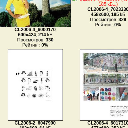
CL2006-4_702333
458x600
,
185
kБ
Просмотров:
329
Рейтинг:
0%
CL2006-4_6000170
600x424
,
214
kБ
Просмотров:
330
Рейтинг:
0%
CL2006-2_6047900
CL2006-4_601731