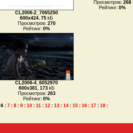
Просмотров:
268
Рейтинг:
0%
CL2006-2_7065250
600x424
,
75
kБ
Просмотров:
270
Рейтинг:
0%
CL2006-4_6052970
600x381
,
173
kБ
Просмотров:
263
Рейтинг:
0%
6
:
7
:
8
:
9
:
10
:
11
:
12
:
13
:
14
:
15
:
16
:
17
:
18
: