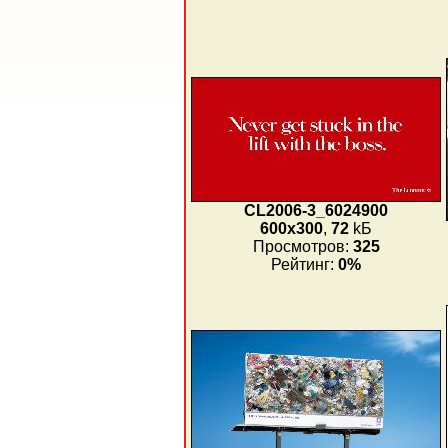
CL2006-3_6024900
600x300
,
72
kБ
Просмотров:
325
Рейтинг:
0%