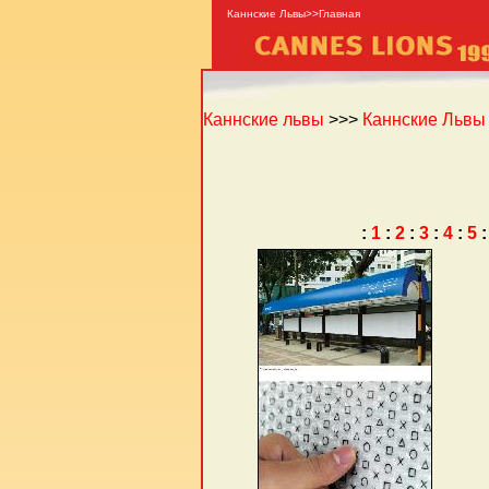
Каннские Львы>>Главная
Каннские львы
>>>
Каннские Львы -
:
1
:
2
:
3
:
4
:
5
: