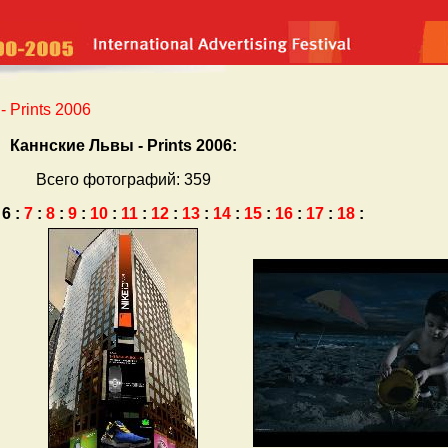
 Prints 2006
Каннские Львы - Prints 2006:
Всего фотографий: 359
6
:
7
:
8
:
9
:
10
:
11
:
12
:
13
:
14
:
15
:
16
:
17
:
18
: