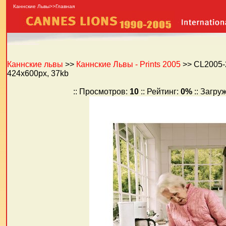
Каннские Львы>>Главная
Каннские львы
>>
Каннские Львы - Prints 2005
>> CL2005-
424x600px, 37kb
:: Просмотров:
10
:: Рейтинг:
0%
:: Загру