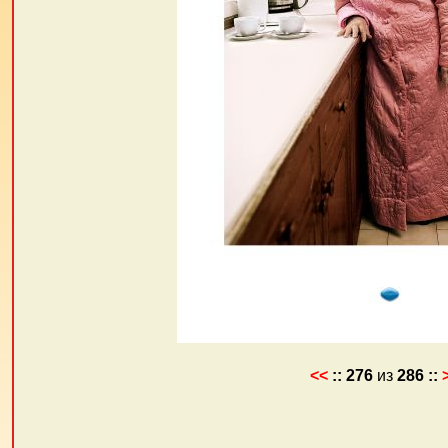
<<
::
276
из
286
::