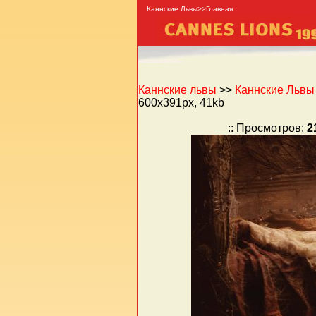
Каннские Львы>>Главная
Каннские львы
>>
Каннские Львы -
600x391px, 41kb
:: Просмотров:
2