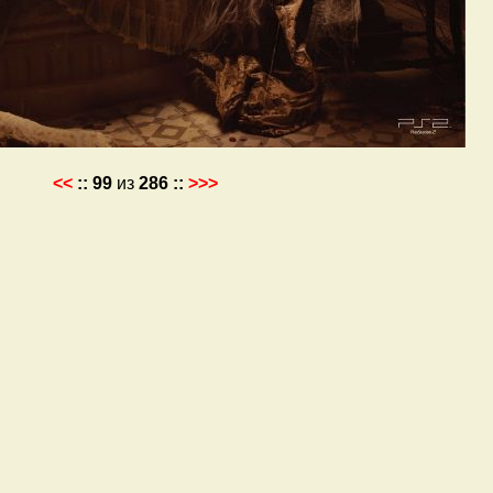
<<
::
99
из
286
::
>>>