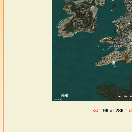
<<
::
99
из
286
::
>