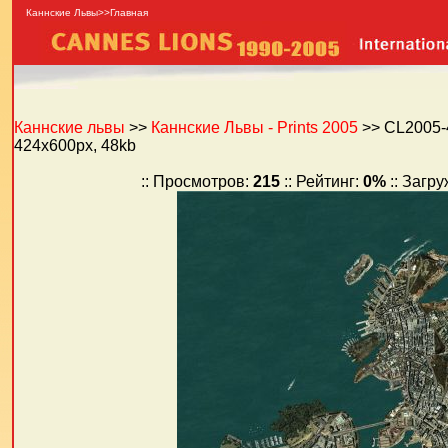
Каннские Львы>>Главная
Каннские львы
>>
Каннские Львы - Prints 2005
>> CL2005-
424x600px, 48kb
:: Просмотров:
215
:: Рейтинг:
0%
:: Загр