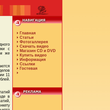
Главная
Статьи
Фотогаллерея
дного
Скачать видео
ики с
Магазин CD и DVD
ам же
Купить видео
Информация
Ссылки
аются
Гостевая
делов
ии 11
блей.
патий
оде в
атий,
нкету
ьного