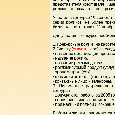
представителя фестиваля "Ка
ролики награждают спонсоры и
Участие в конкурсе "Львенок" п
серии роликов (не более трех
билет на презентацию 11 ноября
Для участия в конкурсе необход
1. Конкурсные ролики на кассет
2. Заявку (
скачать
, .doc) со сл
· название организации-произв
· название ролика
· название рекламодателя
· рекламируемый продукт (услуг
· хронометраж (сек)
· фамилии авторов (креатив, арт
· контактные лицо и телефоны.
3. Письменное разрешение н
конкурса
· допускаются работы за 2005 г
· серия однотипных роликов ре
· при наличии полной и сокраще
Работы и заявки принимаются до