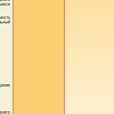
шиеся
имость
льный
время
дчего