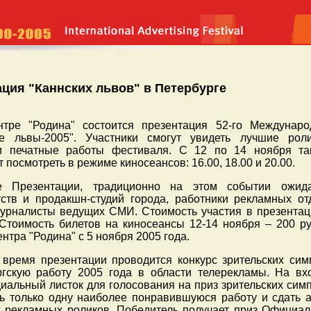
ция "Каннских львов" в Петербурге
тре "Родина" состоится презентация 52-го Междунаро
е львы-2005". Участники смогут увидеть лучшие рол
и печатные работы фестиваля. С 12 по 14 ноября т
 посмотреть в режиме киносеансов: 16.00, 18.00 и 20.00.
е Презентации, традиционно на этом событии ожид
ств и продакшн-студий города, работники рекламных от
журналисты ведущих СМИ. Стоимость участия в презентац
 Стоимость билетов на киносеансы 12-14 ноября – 200 ру
нтра "Родина" с 5 ноября 2005 года.
время презентации проводится конкурс зрительских сим
ргскую работу 2005 года в области телерекламы. На вх
иальный листок для голосования на приз зрительских симп
ть только одну наиболее понравившуюся работу и сдать а
х рекламных роликов. Победитель получает приз Официал