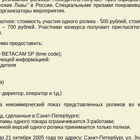
ннские Львы" в России. Специальными призами понравив
 организаторы мероприятия.
латное: стоимость участия одного ролика - 500 рублей, сто
) – 700 рублей. Участники конкурса получают пригласите
.
имо предоставить:
е BETACAM SP (time code);
едующей информацией:
одителя
а)
-директор, оператор и т.д.)
а некоммерческий показ представленных роликов во 
од, сделанные в Санкт-Петербурге;
кламы одного товара ограничивается 3 работами;
нной версий одного ролика принимается только полная.
 21 октября 2005 года по адресу: Санкт-Петербург, ул. Зо